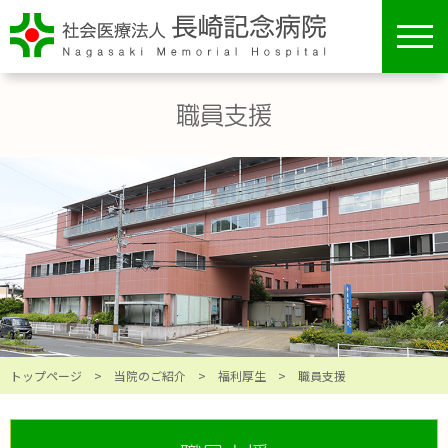
toggl
navig
職員支援
トップページ
>
当院のご紹介
>
福利厚生
> 職員支援