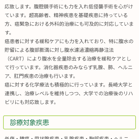
応致します。腹腔鏡手術にも力を入れ低侵襲手術を心がけ
ています。超高齢者、精神疾患を基礎疾患に持っている
方、癌緊急における外科的治療にも可及的に対応していま
す。
癌患者に対する緩和ケアにも力を入れており、特に腹水の
貯留による腹部膨満に対し腹水濾過濃縮再静注法
（CART）により腹水を全量除去する治療を緩和ケアとし
て行っています。消化器疾患のみならず乳腺、肺、ヘルニ
ア、肛門疾患の治療も行います。
癌に対する化学療法も積極的に行っています。長崎大学と
連携し、治療レベルを維持しつつ、大学での治療後のリハ
ビリにも対応致します。
診療対象疾患
外傷・膿瘍・甲状腺疾患・乳腺疾患・胸部疾患・ヘルニ