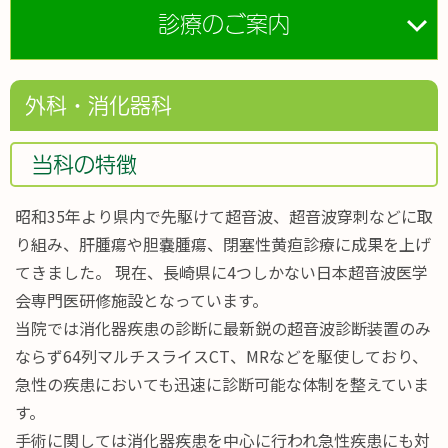
診療のご案内
外科・消化器科
当科の特徴
昭和35年より県内で先駆けて超音波、超音波穿刺などに取
り組み、肝腫瘍や胆嚢腫瘍、閉塞性黄疸診療に成果を上げ
てきました。 現在、長崎県に4つしかない日本超音波医学
会専門医研修施設となっています。
当院では消化器疾患の診断に最新鋭の超音波診断装置のみ
ならず64列マルチスライスCT、MRなどを駆使しており、
急性の疾患においても迅速に診断可能な体制を整えていま
す。
手術に関しては消化器疾患を中心に行われ急性疾患にも対