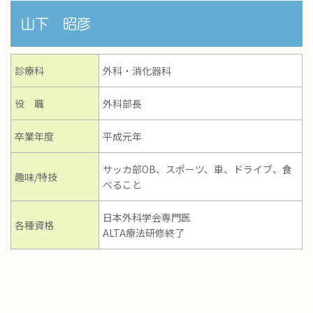
山下 昭彦
診療科
外科・消化器科
役 職
外科部長
卒業年度
平成元年
サッカ部OB、スポーツ、車、ドライブ、食
趣味/特技
べること
日本外科学会専門医
各種資格
ALTA療法研修終了