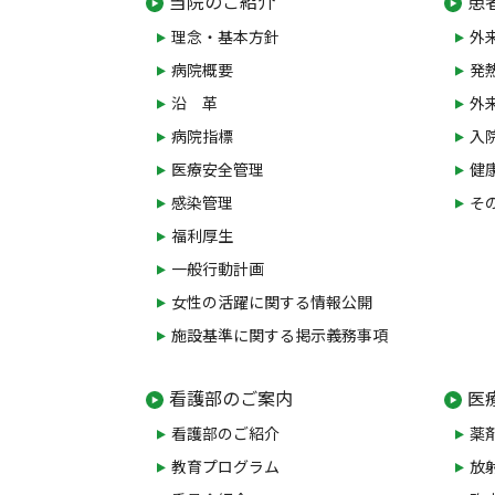
当院のご紹介
患
理念・基本方針
外
病院概要
発
沿 革
外
病院指標
入
医療安全管理
健
感染管理
そ
福利厚生
一般行動計画
女性の活躍に関する情報公開
施設基準に関する掲示義務事項
看護部のご案内
医
看護部のご紹介
薬
教育プログラム
放