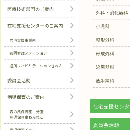
医療技術部門のご案内
外科・消化器科
在宅支援センターのご案内
小児科
整形外科
居宅支援事業所
形成外科
訪問看護ステーション
通所リハビリテーションきねん
泌尿器科
委員会活動
放射線科
病児保育のご案内
在宅支援センタ
森の風保育園 分園
病児保育室ねんねこ
委員会活動
病児保育チェリー