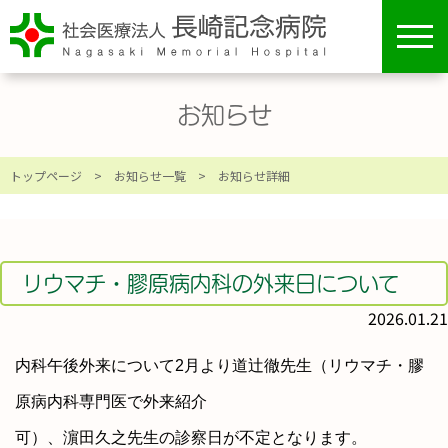
toggl
navig
お知らせ
トップページ
>
お知らせ一覧
> お知らせ詳細
リウマチ・膠原病内科の外来日について
2026.01.21
内科午後外来について
2
月より道辻徹先生（リウマチ・膠
原病内科専門医で外来紹介
可）、濵田久之先生の診察日が不定となります。